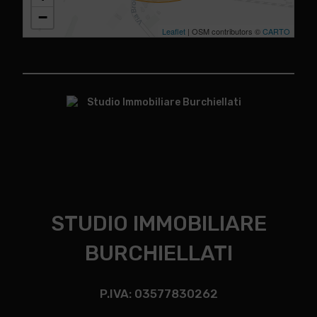
−
Leaflet
| OSM contributors ©
CARTO
STUDIO IMMOBILIARE
BURCHIELLATI
P.IVA: 03577830262