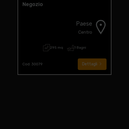
Negozio
Paese
Centro
295 mq
1 Bagni
Dettagli
Cod. 30079