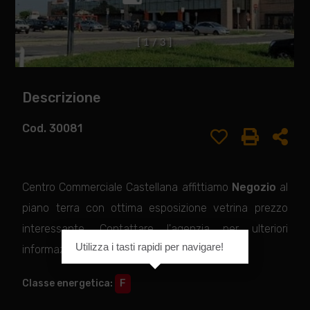
[
1
/
3
]
Descrizione
Cod. 30081
Centro Commerciale Castellana affittiamo
Negozio
al
piano terra con ottima esposizione vetrina prezzo
interessante. Contattare l'agenzia per ulteriori
Utilizza i tasti rapidi per navigare!
informazioni
Classe energetica
:
F