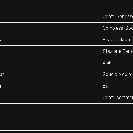
Centri Beness
o
Complessi Spor
s
Piste Ciclabili
Stazione Ferro
ci
Asilo
ari
Scuole Medie
i
Bar
Centri commerc