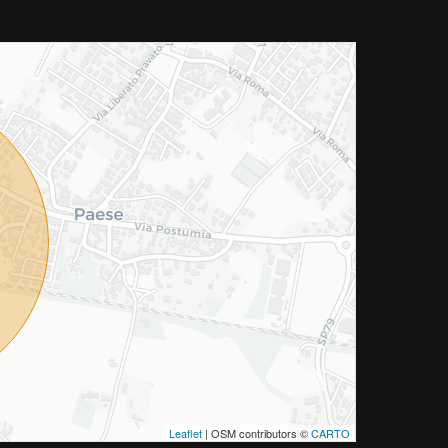
Leaflet
| OSM contributors ©
CARTO