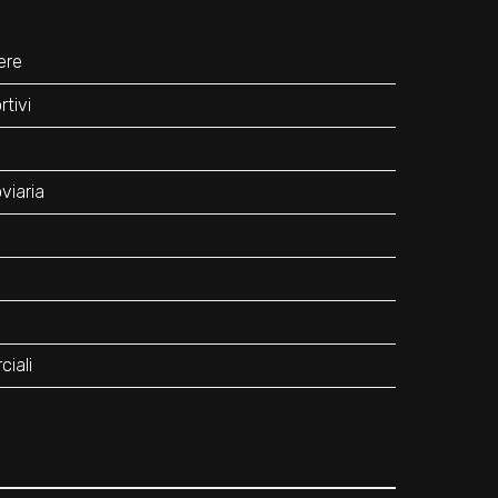
ere
tivi
viaria
iali