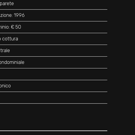
 parete
uzione: 1996
nio: € 50
o cottura
trale
ondominiale
onico