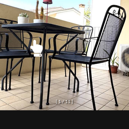
[
1
/
1
1
]