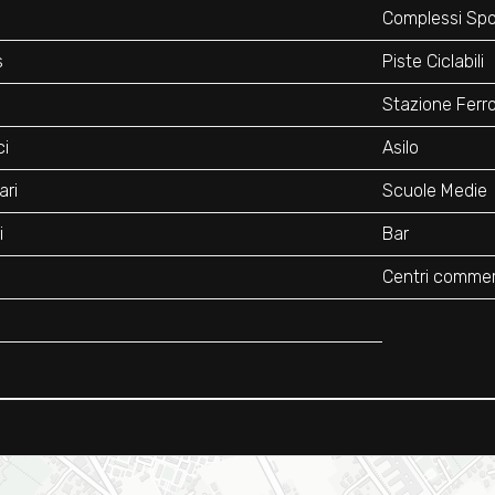
o
Complessi Spor
s
Piste Ciclabili
Stazione Ferro
ci
Asilo
ari
Scuole Medie
i
Bar
Centri commerc