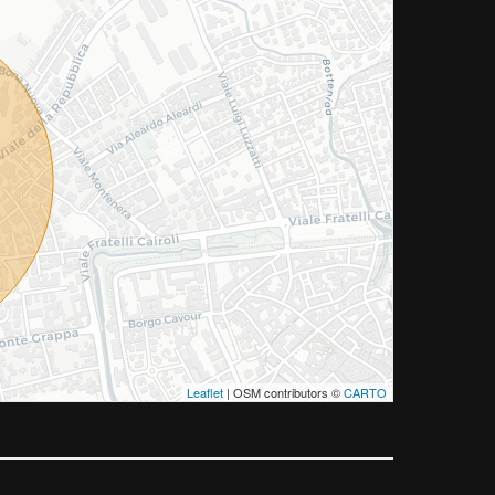
Leaflet
| OSM contributors ©
CARTO