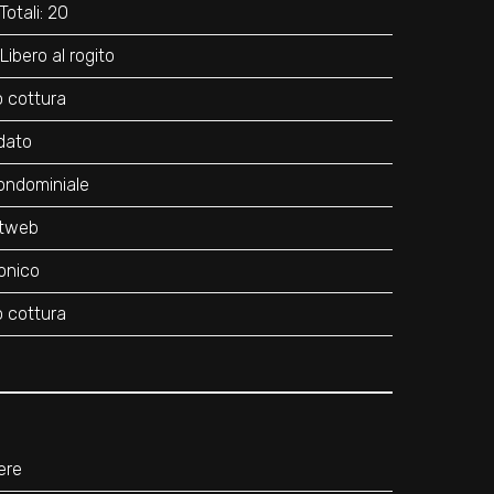
otali: 20
Libero al rogito
o cottura
dato
ondominiale
stweb
onico
o cottura
ere