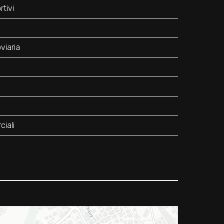
tivi
viaria
iali