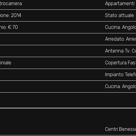
vetrocamera
Appartamenti T
ione: 2014
Stato attuale: 
io: € 70
Cucina: Angol
Arredato: Arre
Antenna Tv: C
niale
Copertura Fa
Impianto Telef
Cucina: Angol
Centri Beness