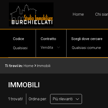
Home
Chi si
Codice
Contratto
Scegli dove cercare
Vendita
›
Ti trovi in:
Home
Immobili
IMMOBILI
1 trovati!
Ordina per:
Più rilevanti