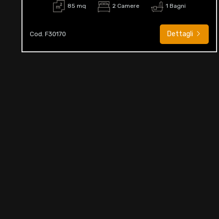
85 mq
2 Camere
1 Bagni
Dettagli
Cod. F30170