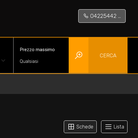
04225442 ...
Prezzo massimo
CERCA
Schede
Lista