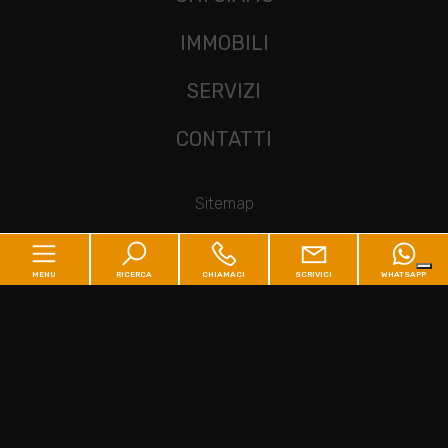
IMMOBILI
SERVIZI
CONTATTI
Sitemap
Privacy Policy
MENU
RICERCA
CHIAMACI
SCRIVICI
WHATSAPP
Cookie Policy
Codice
Home
Contratto