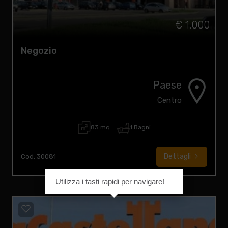
€ 1.000
Negozio
Paese
Centro
83 mq
1 Bagni
Dettagli
Cod. 30081
Utilizza i tasti rapidi per navigare!